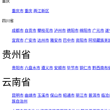
重庆
重庆市
重庆
两江新区
四川省
成都市
自贡市
攀枝花市
泸州市
德阳市
绵阳市
广元市
遂
宜宾市
广安市
达州市
雅安市
巴中市
资阳市
阿坝藏族羌
贵州省
贵阳市
六盘水市
遵义市
安顺市
毕节市
铜仁市
黔西南布
云南省
昆明市
曲靖市
玉溪市
保山市
昭通市
丽江市
普洱市
临沧
族自治州