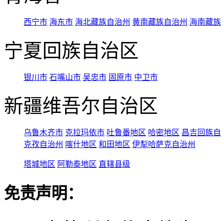
西宁市
海东市
海北藏族自治州
黄南藏族自治州
海南藏族
宁夏回族自治区
银川市
石嘴山市
吴忠市
固原市
中卫市
新疆维吾尔自治区
乌鲁木齐市
克拉玛依市
吐鲁番地区
哈密地区
昌吉回族自
克孜自治州
喀什地区
和田地区
伊犁哈萨克自治州
塔城地区
阿勒泰地区
直辖县级
免责声明：