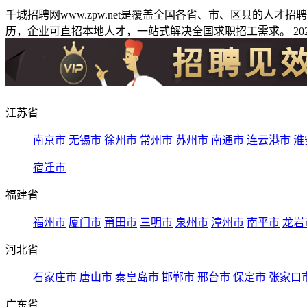
千城招聘网www.zpw.net是覆盖全国各省、市、区县的人
历，企业可直招本地人才，一站式解决全国求职招工需求。 2026
江苏省
南京市
无锡市
徐州市
常州市
苏州市
南通市
连云港市
淮
宿迁市
福建省
福州市
厦门市
莆田市
三明市
泉州市
漳州市
南平市
龙岩
河北省
石家庄市
唐山市
秦皇岛市
邯郸市
邢台市
保定市
张家口
广东省