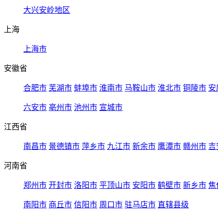
大兴安岭地区
上海
上海市
安徽省
合肥市
芜湖市
蚌埠市
淮南市
马鞍山市
淮北市
铜陵市
安
六安市
亳州市
池州市
宣城市
江西省
南昌市
景德镇市
萍乡市
九江市
新余市
鹰潭市
赣州市
吉
河南省
郑州市
开封市
洛阳市
平顶山市
安阳市
鹤壁市
新乡市
焦
南阳市
商丘市
信阳市
周口市
驻马店市
直辖县级