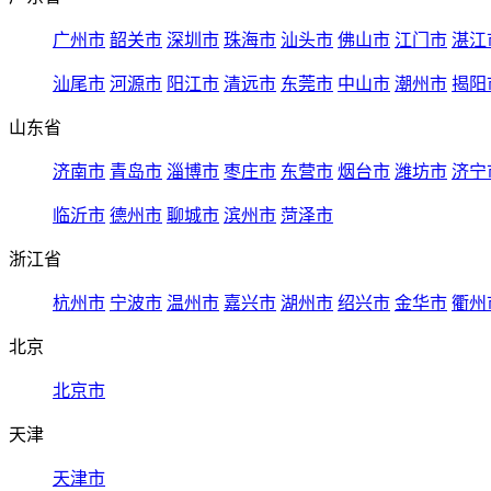
广州市
韶关市
深圳市
珠海市
汕头市
佛山市
江门市
湛江
汕尾市
河源市
阳江市
清远市
东莞市
中山市
潮州市
揭阳
山东省
济南市
青岛市
淄博市
枣庄市
东营市
烟台市
潍坊市
济宁
临沂市
德州市
聊城市
滨州市
菏泽市
浙江省
杭州市
宁波市
温州市
嘉兴市
湖州市
绍兴市
金华市
衢州
北京
北京市
天津
天津市