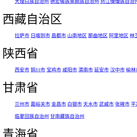
大理白族自治州
德宏傣族景颇族自治州
怒江傈僳族自治
西藏自治区
拉萨市
日喀则市
昌都市
山南地区
那曲地区
阿里地区
林
陕西省
西安市
铜川市
宝鸡市
咸阳市
渭南市
延安市
汉中市
榆林
甘肃省
兰州市
嘉峪关市
金昌市
白银市
天水市
武威市
张掖市
平
临夏回族自治州
甘南藏族自治州
青海省