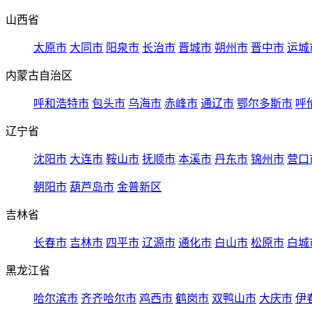
山西省
太原市
大同市
阳泉市
长治市
晋城市
朔州市
晋中市
运城
内蒙古自治区
呼和浩特市
包头市
乌海市
赤峰市
通辽市
鄂尔多斯市
呼
辽宁省
沈阳市
大连市
鞍山市
抚顺市
本溪市
丹东市
锦州市
营口
朝阳市
葫芦岛市
金普新区
吉林省
长春市
吉林市
四平市
辽源市
通化市
白山市
松原市
白城
黑龙江省
哈尔滨市
齐齐哈尔市
鸡西市
鹤岗市
双鸭山市
大庆市
伊