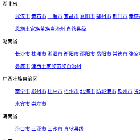
湖北省
武汉市
黄石市
十堰市
宜昌市
襄阳市
鄂州市
荆门市
孝感
恩施土家族苗族自治州
直辖县级
湖南省
长沙市
株洲市
湘潭市
衡阳市
邵阳市
岳阳市
常德市
张家
娄底市
湘西土家族苗族自治州
广西壮族自治区
南宁市
柳州市
桂林市
梧州市
北海市
防城港市
钦州市
贵
来宾市
崇左市
海南省
海口市
三亚市
三沙市
直辖县级